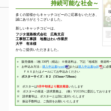
持続可能な社会～
多くの皆様からキャッチコピーのご応募をいただき、
誠にありがとうございました。
新しいキャッチコピーは、
フジタ道路株式会社 広島支店
工事部工事課 地整はわい作業所
大平 有未様
からご提供いただきました。
○ 販売価格：1枚 330円（税込） ※発送料は、下記「地域別 発送
○ お申込み方法：
購入申込書(word)
または
購入申込書(pdf)
に必
ＦＡＸまたはメールにてお申込みください
○
ポスターサイズ：Ｂ２（515mm×728mm）
※ ポスターは
9月中旬頃より順次発送
いたします
※ ポスターの発送・請求業務は、（株）YUCONに委託しております
※ 請求書等は、ポスターとは別に送付いたします
※ 振込手数料は、ご負担をお願いいたします