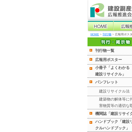
HOME
>
刊行物
> 広報用ポス
刊行物一覧
広報用ポスター
小冊子「よくわかる
建設リサイクル」
パンフレット
建設リサイクル法
建築物の解体等に
害物質等の適切な
機関誌「建設リサイ
ハンドブック「建設
クルハンドブック」