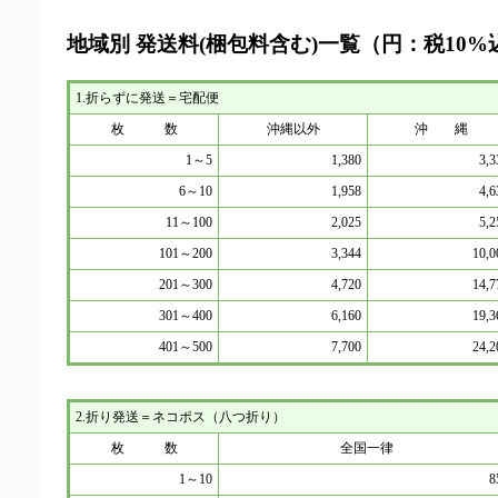
地域別 発送料(梱包料含む)一覧（円：税10%
1.折らずに発送＝宅配便
枚 数
沖縄以外
沖 縄
1～5
1,380
3,3
6～10
1,958
4,6
11～100
2,025
5,2
101～200
3,344
10,0
201～300
4,720
14,7
301～400
6,160
19,3
401～500
7,700
24,2
2.折り発送＝ネコポス（八つ折り）
枚 数
全国一律
1～10
8